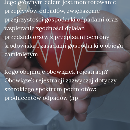
Jego głównym celem jest monitorowanie
przepływów odpadów, zwiększenie
przejrzystości gospodarki odpadami oraz
wspieranie zgodności działań
przedsiębiorstw z przepisami ochrony
środowiska i zasadami gospodarki o obiegu
zamkniętym
Kogo obejmuje obowiązek rejestracji?
Obowiązek rejestracji zazwyczaj dotyczy
szerokiego spektrum podmiotów:
producentów odpadów (np